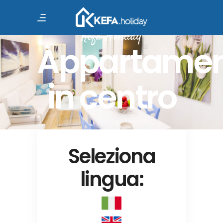
Kefa Holiday
Appartamen
in centro
Seleziona
lingua: