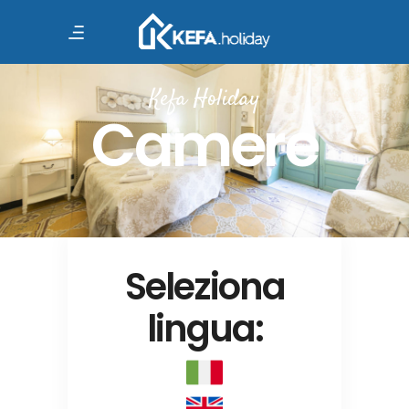
Kefa Holiday
Camere
Seleziona
lingua: