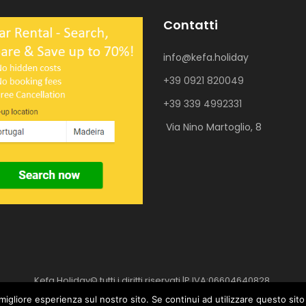
Contatti
info@kefa.holiday
+39 0921 820049
+39 339 4992331
Via Nino Martoglio, 8
Kefa.Holiday© tutti i diritti riservati |P.IVA:06604640828.
Powered by
webvox.it
migliore esperienza sul nostro sito. Se continui ad utilizzare questo sit