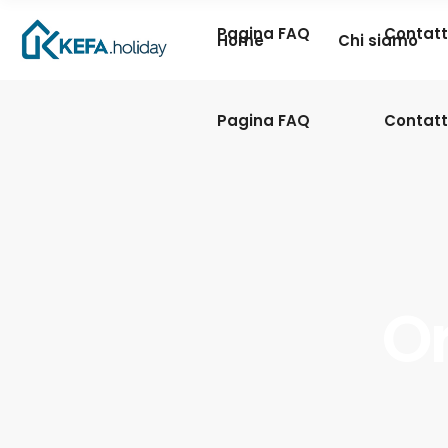
Pagina FAQ
Contatt
Home
Chi siamo
Pagina FAQ
Contatt
Or