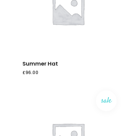
AGGIUNGI
AL
CARRELLO
Summer Hat
£
96.00
sale
AGGIUNGI