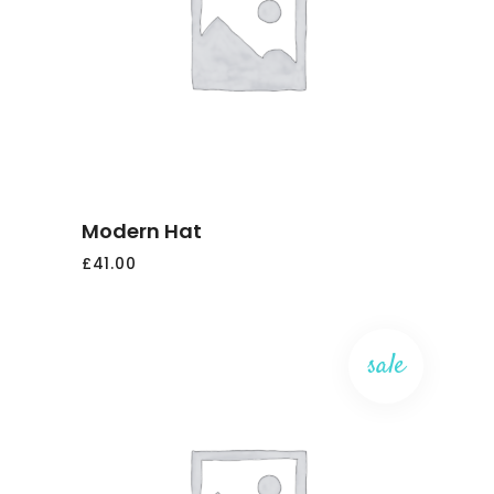
AGGIUNGI
AL
CARRELLO
Modern Hat
£
41.00
sale
AGGIUNGI