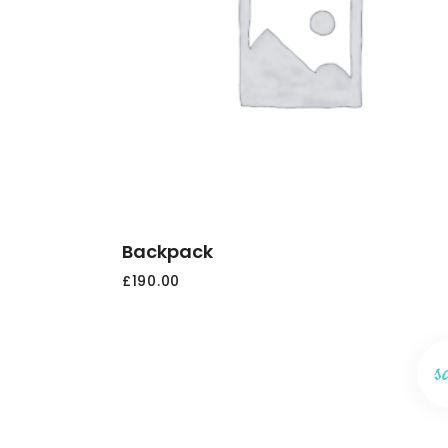
AGGIUNGI
AL
CARRELLO
Backpack
£
190.00
s