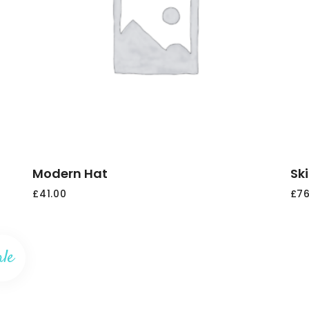
AGGIUNGI
AL
CARRELLO
Modern Hat
Ski
£
41.00
£
76
ale