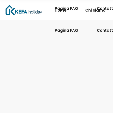
Pagina FAQ
Contatt
Home
Chi siamo
Pagina FAQ
Contatt