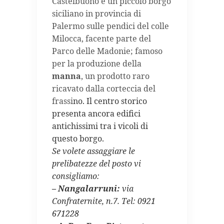
Castelbuono è un piccolo borgo
siciliano in provincia di
Palermo
sulle pendici del colle
Milocca, facente parte del
Parco delle Madonie; famoso
per la produzione della
manna
, un prodotto raro
ricavato dalla corteccia del
frassi
no
.
Il centro storico
presenta
ancora edifici
antic
hissimi
tra
i vicoli
di
questo
bo
rgo.
Se
v
olete assaggiare le
prelibatezze del posto vi
consigliamo:
– Nangalarruni:
via
Confraternite, n.7. Tel:
0921
671228