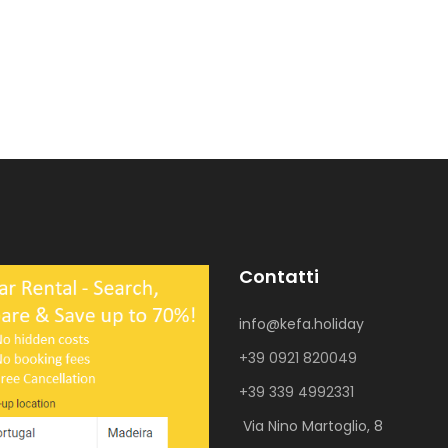
Contatti
info@kefa.holiday
+39 0921 820049
+39 339 4992331
Via Nino Martoglio, 8