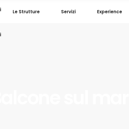
i
Le Strutture
Servizi
Experience
i
alcone sul ma