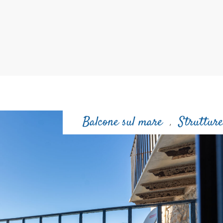
Balcone sul mare
Strutture
,