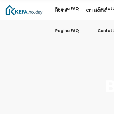
Pagina FAQ
Contatt
Home
Chi siamo
Pagina FAQ
Contatt
B