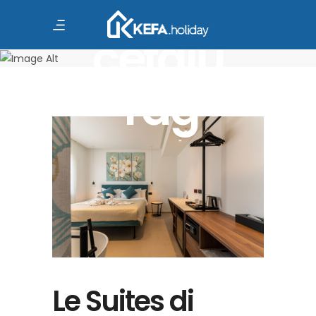
mansarda
cefalù
Tag
Le Suites di