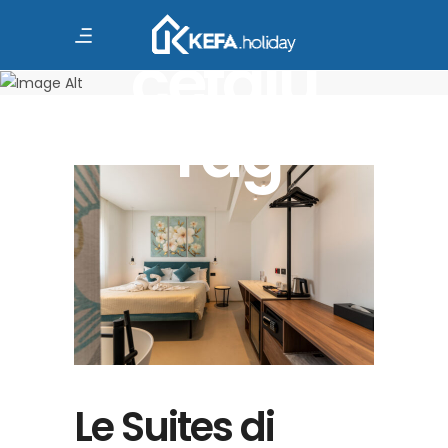
vacanza
cefalù
Tag
Le Suites di