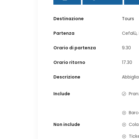
Destinazione
Tours
Partenza
Cefalù,
Orario di partenza
9.30
Orario ritorno
17.30
Descrizione
Abbigl
Include
Pran
Barc
Non include
Cola
Ticke