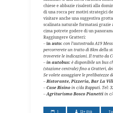
chiese e abbazie risalenti alla domin
di una rocca per motivi strategici de
visitare anche una suggestiva grott
scalinata naturale formatasi grazie a
cima potrete godere di un panorama 
Raggiungere Gratteri:
–
in auto:
con l’autostrada A19 Mess
percorrerete un
tratto di 8
km
della st
troverete le indicazioni. Il tratto da C
–
in autobus:
è disponibile un bus ch
(stazione centrale) fino a Gratteri, de
Se volete assaggiare le prelibatezze d
–
Ristorante, Pizzeria, Bar La Vil
–
Case Risino
in c/da
Rapputi
. Tel:
3
–
Agriturismo Bosco Pianetti
in c/
1
13+
Età
To