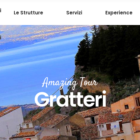
i
Le Strutture
Servizi
Experience
i
Amazing Tour
Gratteri