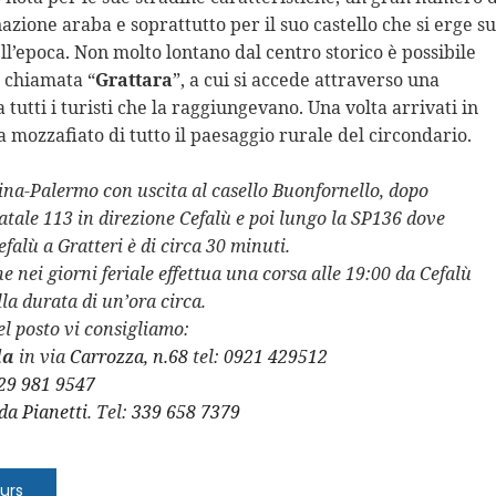
azione araba e soprattutto per il suo castello che si erge su
ll’epoca. Non molto lontano dal centro storico è possibile
a chiamata “
Grattara
”, a cui si accede attraverso una
 tutti i turisti che la raggiungevano. Una volta arrivati in
mozzafiato di tutto il paesaggio rurale del circondario.
ina-Palermo con uscita al casello Buonfornello,
dopo
atale 113 in direzione Cefalù
e poi lungo la
SP136 dove
efalù a Gratteri è di circa 30 minuti.
e nei giorni feriale effettua una corsa alle 19:00 da Cefalù
lla durata di un’ora circa.
el posto vi consigliamo:
la
in via
Carrozza, n.68
tel:
0921 429512
29 981 9547
da Pianetti
. Tel:
339 658 7379
urs