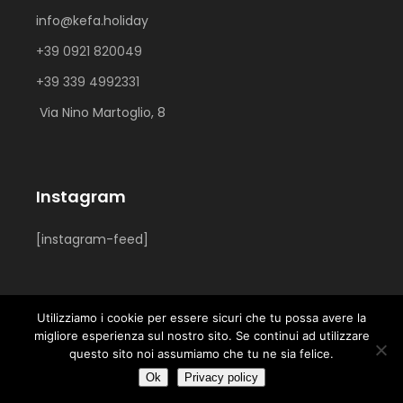
info@kefa.holiday
+39 0921 820049
+39 339 4992331
Via Nino Martoglio, 8
Instagram
[instagram-feed]
Utilizziamo i cookie per essere sicuri che tu possa avere la
migliore esperienza sul nostro sito. Se continui ad utilizzare
Kefa.Holiday© tutti i diritti riservati |P.IVA:06604640828.
questo sito noi assumiamo che tu ne sia felice.
Powered by
webvox.it
Ok
Privacy policy