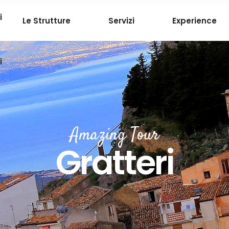
i
Le Strutture
Servizi
Experience
i
Amazing Tour
Gratteri