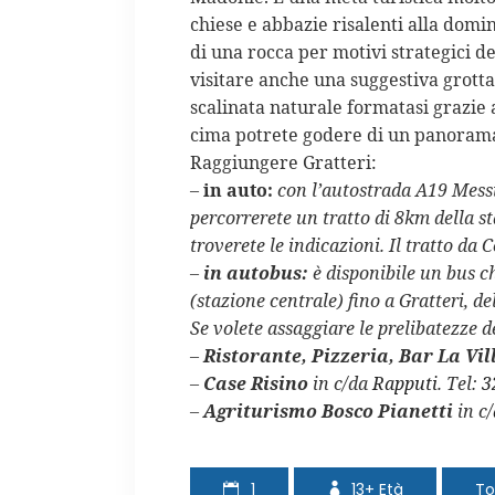
chiese e abbazie risalenti alla domin
di una rocca per motivi strategici de
visitare anche una suggestiva grott
scalinata naturale formatasi grazie a
cima potrete godere di un panorama 
Raggiungere Gratteri:
–
in auto:
con l’autostrada A19 Mess
percorrerete un
tratto di 8
km
della st
troverete le indicazioni. Il tratto da C
–
in autobus:
è disponibile un bus ch
(stazione centrale) fino a Gratteri, de
Se volete assaggiare le prelibatezze d
–
Ristorante, Pizzeria, Bar La Vil
–
Case Risino
in c/da
Rapputi
. Tel:
3
–
Agriturismo Bosco Pianetti
in c/
1
13+
Età
To