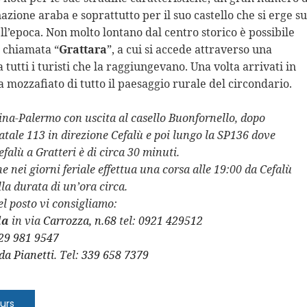
azione araba e soprattutto per il suo castello che si erge su
ll’epoca. Non molto lontano dal centro storico è possibile
a chiamata “
Grattara
”, a cui si accede attraverso una
 tutti i turisti che la raggiungevano. Una volta arrivati in
mozzafiato di tutto il paesaggio rurale del circondario.
ina-Palermo con uscita al casello Buonfornello,
dopo
atale 113 in direzione Cefalù
e poi lungo la
SP136 dove
efalù a Gratteri è di circa 30 minuti.
e nei giorni feriale effettua una corsa alle 19:00 da Cefalù
lla durata di un’ora circa.
el posto vi consigliamo:
la
in via
Carrozza, n.68
tel:
0921 429512
29 981 9547
da Pianetti
. Tel:
339 658 7379
urs