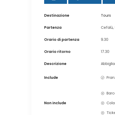
Destinazione
Tours
Partenza
Cefalù,
Orario di partenza
9.30
Orario ritorno
17.30
Descrizione
Abbigl
Include
Pran
Barc
Non include
Cola
Ticke