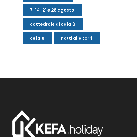
7-14-21 e 28 agosto
cattedrale di cefalù
cefalù
notti alle torri