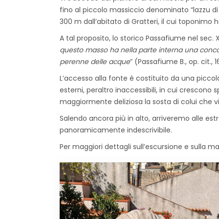
fino al piccolo massiccio denominato “lazzu di v
300 m dall’abitato di Gratteri, il cui toponimo
A tal proposito, lo storico Passafiume nel sec. 
questo masso ha nella parte interna una conca di
perenne delle acque
” (Passafiume B., op. cit., 
L’accesso alla fonte è costituito da una piccola
esterni, peraltro inaccessibili, in cui crescono s
maggiormente deliziosa la sosta di colui che vis
Salendo ancora più in alto, arriveremo alle est
panoramicamente indescrivibile.
Per maggiori dettagli sull’escursione e sulla mapp