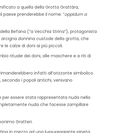
nificato a quella della Grotta Grattàra,
 il paese prenderebbe il nome: “
oppidum a
 della Befana (“a Vecchia Strina”), protagonista
na arcigna donnina custode della grotta, che
le calze di doni ai più piccoli.
io rituale dei doni, alle maschere e a riti di
rimanderebbero infatti all’orizzonte simbolico
, secondo i popoli antichi, venivano
re per essere stata rappresentata nuda nella
 completamente nuda che facesse zampillare
toponimo Gratteri.
ntina in mezzo ad una lussureggiante pineta,