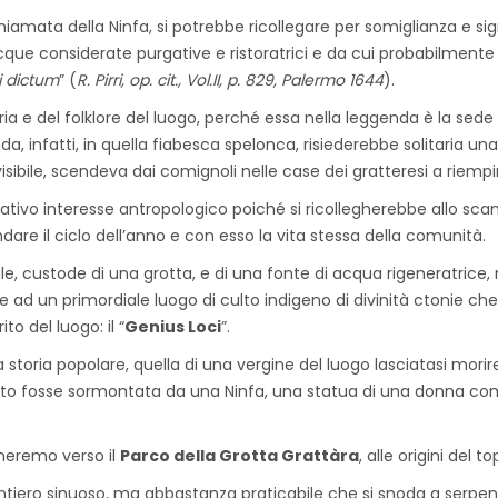
chiamata della Ninfa, si potrebbe ricollegare per somiglianza e sig
 acque considerate purgative e ristoratrici e da cui probabilmente
i dictum
” (
R. Pirri, op. cit., Vol.II, p. 829, Palermo 1644
).
ria e del folklore del luogo, perché essa nella leggenda è la sede
a, infatti, in quella fiabesca spelonca, risiederebbe solitaria u
sibile, scendeva dai comignoli nelle case dei gratteresi a riempire 
ativo interesse antropologico poiché si ricollegherebbe allo scamb
dare il ciclo dell’anno e con esso la vita stessa della comunità.
, custode di una grotta, e di una fonte di acqua rigeneratrice, 
e ad un primordiale luogo di culto indigeno di divinità ctonie che
o del luogo: il “
Genius Loci
”.
 storia popolare, quella di una vergine del luogo lasciatasi mori
passato fosse sormontata da una Ninfa, una statua di una donna
ineremo verso il
Parco della Grotta Grattàra
, alle origini del 
entiero sinuoso, ma abbastanza praticabile che si snoda a serpe