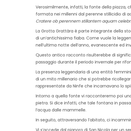
Verosimilmente, infatti, la fonte della piazza, 
formata nei millenni dal perenne stillicidio di
Cratere ob perennem stillantem aquam celebr
La Grotta Grattàra è parte integrante della sto
di un’antichissima fiaba. Come vuole la leggend
nell’ultima notte dell’anno, evanescente ed invi
Questo antico racconto risulterebbe di signific
passaggio durante il periodo invernale per rifon
La presenza leggendaria di una entità femminile
di un mito millenario che si potrebbe ricollegar
rappresentate da Ninfe che incarnavano lo spirit
Intorno a quella fonte vi racconteremo poi una
pietra. Si dice infatti, che tale fontana in 
l’acqua dalle mammelle.
In seguito, attraversando l’abitato, ci incamm
Vi s’accede dal pianoro di San Nicola per un s