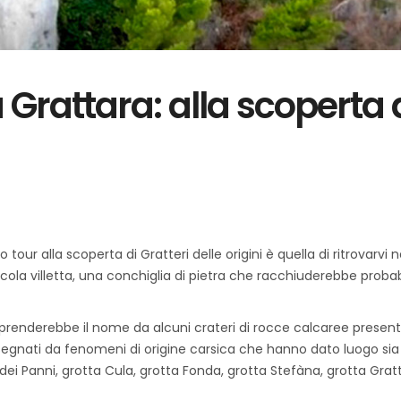
 Grattara: alla scoperta 
tour alla scoperta di Gratteri delle origini è quella di ritrovarvi n
iccola villetta, una conchiglia di pietra che racchiuderebbe proba
i prenderebbe il nome da alcuni crateri di rocce calcaree presenti
e segnati da fenomeni di origine carsica che hanno dato luogo sia 
ei Panni, grotta Cula, grotta Fonda, grotta Stefàna, grotta Grattà