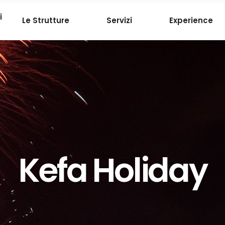
i
Le Strutture
Servizi
Experience
i
Kefa Holiday