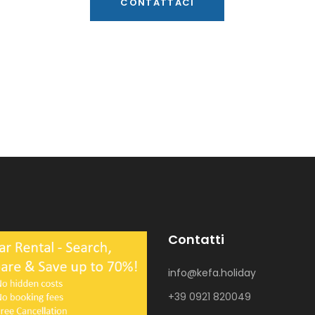
CONTATTACI
Contatti
info@kefa.holiday
+39 0921 820049