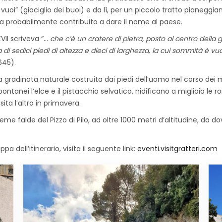
uoi” (giaciglio dei buoi) e da lì, per un piccolo tratto pianeggiant
 ha probabilmente contribuito a dare il nome al paese.
XVII scriveva “…
che c’è un cratere di pietra, posto al centro della
 sedici piedi di altezza e dieci di larghezza, la cui sommità è vuo
1645).
 gradinata naturale costruita dai piedi dell’uomo nel corso dei mi
pontanei l’elce e il pistacchio selvatico, nidificano a migliaia le r
ita l’altro in primavera.
reme falde del Pizzo di Pilo, ad oltre 1000 metri d’altitudine, da
a dell’itinerario, visita il seguente link:
eventi.visitgratteri.com