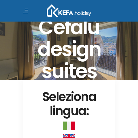
Kefa Holiday
Cefalù
design
suites
Seleziona
lingua: