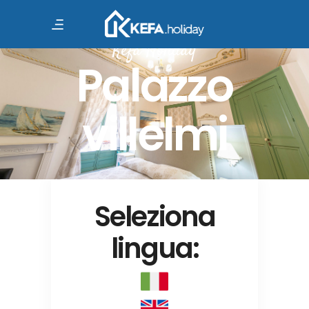
Kefa Holiday
Palazzo
villelmi
Seleziona
lingua: